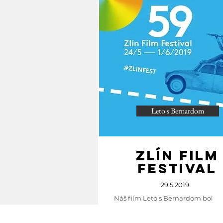
Leto s Bernardom
ZLÍN FILM
FESTIVAL
29.5.2019
Náš film Leto s Bernardom bol
odprezentovaný režisérkov
Martinou Sákovou na filmovom