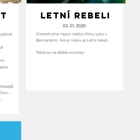
NT
LETNí REBELI
02. 01. 2020
 vybral
Zmenili sme názov nášho filmu Leto s
Bernardom. Nový názov je Letní rebeli. ​
te
Tešte sa na ďalšie novinky!
ero
alov.
news/s
film-
-