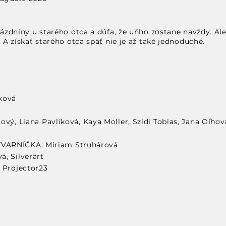
prázdniny u starého otca a dúfa, že uňho zostane navždy. Al
. A získať starého otca späť nie je až také jednoduché.
aková
vý, Liana Pavlíková, Kaya Moller, Szidi Tobias, Jana Oľhová
ARNÍČKA: Miriam Struhárová
, Silverart
 Projector23