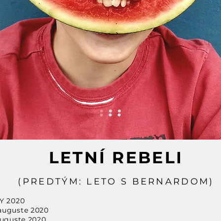
LETNÍ REBELI
(PREDTÝM: LETO S BERNARDOM)
KY 2020
 auguste 2020
ugus
te 2020