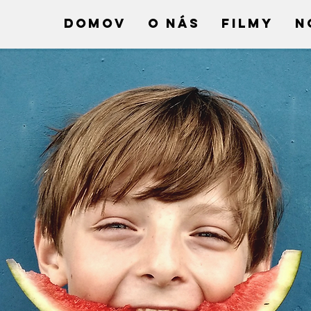
DOMOV
O NÁS
FILMY
N