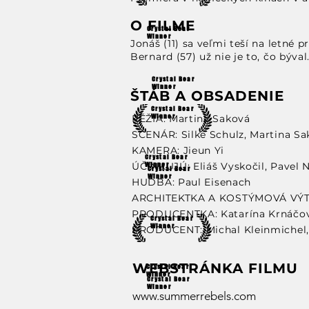
O FILME
Crystal Bear
Winner
Jonáš (11) sa veľmi teší na letné 
Bernard (57) už nie je to, čo býval
Crystal Bear
Winner
ŠTÁB A OBSADENIE
Crystal Bear
RÉŽIA: Martina Saková
Winner
SCENÁR: Silke Schulz, Martina S
KAMERA: Jieun Yi
Crystal Bear
ÚČINKUJÚ: Eliáš Vyskočil, Pavel No
Winner
Crystal Bear
Winner
HUDBA:
Paul Eisenach
ARCHITEKTKA A KOSTÝMOVÁ VÝTV
PRODUCENTKA: Katarína Krnáčová
Crystal Bear
Winner
PRODUCENT: Michal Kleinmichel,
WEBSTRÁNKA FILMU
Crystal Bear
Winner
Crystal Bear
Winner
www.summerrebels.com