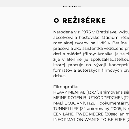
Crystal Bear
Winner
o režisérke
Narodená v r. 1976 v Bratislave, vyš
absolvovala hosťovské štúdium réž
mediálnej tvorby na UdK v Berlíne
pracovala ako asistentka vedúceho 
deti a mládež (filmy: Amálka, ja sa z
žije v Berlíne, je spoluzakladateľk
ktorej pracuje na vývoji koncepc
formátov a autorských filmových p
debut.
Filmografia:
HEAVY MENTAL (13x7´, animovaná séri
MEINE ROTEN BLUTKÖRPERCHEN(12´
MALÍ BOJOVNÍCI (26´, dokumentárny
TUNNELLIFE (3´ animovaný, 2005, N
EEN LAND TWEE MEERE (30sec, animo
INFORMATION WANTS TO BE FREE (2