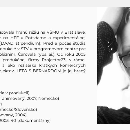
tudovala hranú réžiu na VŠMU v Bratislave,
ie na HFF v Potsdame a experimentálnej
 (DAAD štipendium). Pred a počas štúdia
produkcie v STV v programovom centre pre
bláznim, Čarovala ryba, ai.). Od roku 2005
ou produkčnej firmy Projector23, v rámci
ií a ako režisérka krátkych komerčných
rojektov. LETO S BERNARDOM je jej hraný
a v produkcii)
animovaný, 2007, Nemecko)
)
emecko/Slovensko)
vaný, 2004),
003, 40´,dokumentárny)