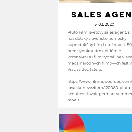
SALES AGE
15. 03. 2020
Pluto Film, svetový sales agent, si
náš detský slovensko nemecký
koprodukčný film Letní rebeli. Eš
pred vypuknutím epidémie
koronavírusu film vybrali na viac
medzinárodných filmových festiv
Viac sa dočítate tu: ​
https://www.filmneweurope.com/
lovakia-news/item/120080-pluto-
acquires-slovak-german-summer
rebels