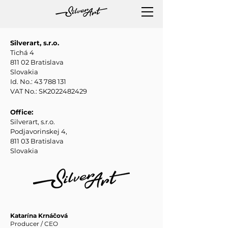
Silverart, s.r.o.
Tichá 4
811 02 Bratislava
Slovakia
Id. No.:
43 788 131
VAT No.: SK2022482429
Office:
Silverart, s.r.o.
Podjavorinskej 4,
811 03 Bratislava
Slovakia
Katarína Krnáčová
Producer / CEO